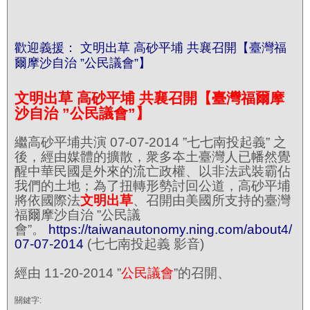
歡迎義援： 文明出草 高砂平埔 共襄召開【臺灣福
爾摩沙自治 ”公民議會”】
文明出草
高砂平埔
共襄召開【臺灣福爾摩
沙自治
”
公民議會
”
】
繼高砂平埔共演 07-07-2014 ”七七南投起義” 之
後，經由媒體的擴散，衆多夲土臺灣人已幡然覺
醒中華民國是外來的流亡政權、以非法武裝霸佔
我們的土地；為了扭轉形勢討回公道，高砂平埔
將依國際法
文明出草
、召開由美國所支持的臺灣
福爾摩沙自治 ”公民議
會”。
https://taiwanautonomy.ning.com/about4/
07-07-2014
(七七南投起義 影音)
經由 11-20-2014 ”
公民議會
”的召開、
關鍵字: