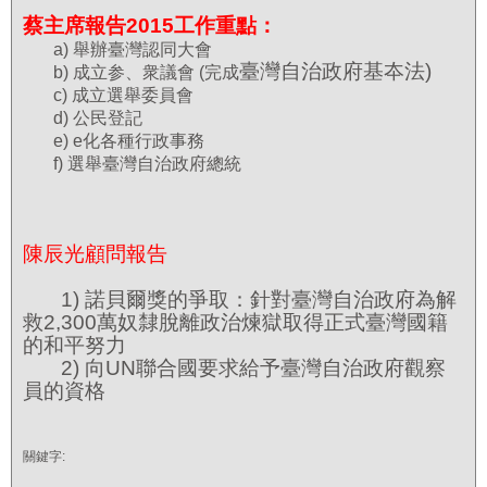
蔡主席報告2015工作重點：
a) 舉辦臺灣認同大會
臺灣自治政府基夲法)
b) 成立参、衆議會 (完成
c) 成立選舉委員會
d) 公民登記
e) e化各種行政事務
f) 選舉臺灣自治政府總統
陳辰光顧問報告
1) 諾貝爾獎的爭取：針對臺灣自治政府為解
救2,300萬奴隸脫離政治煉獄取得正式臺灣國籍
的和平努力
2) 向UN聯合國要求給予臺灣自治政府觀察
員的資格
關鍵字: